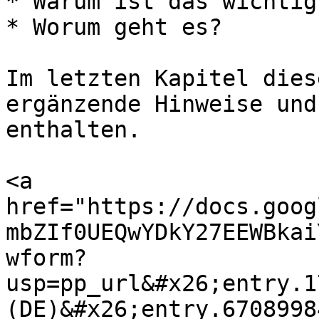
* Warum ist das wichtig?
* Worum geht es?

Im letzten Kapitel dies
ergänzende Hinweise und
enthalten.

<a 
href="https://docs.goog
mbZIf0UEQwYDkY27EEWBkai
wform?
usp=pp_url&#x26;entry.1
(DE)&#x26;entry.6708998