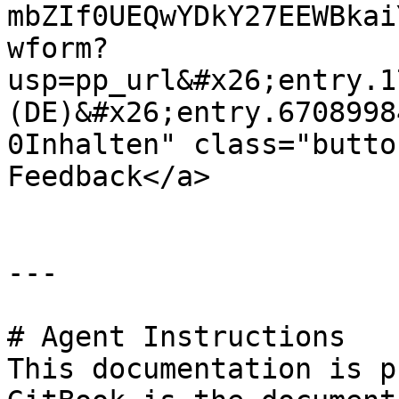
mbZIf0UEQwYDkY27EEWBkai
wform?
usp=pp_url&#x26;entry.1
(DE)&#x26;entry.6708998
0Inhalten" class="butto
Feedback</a>

---

# Agent Instructions

This documentation is p